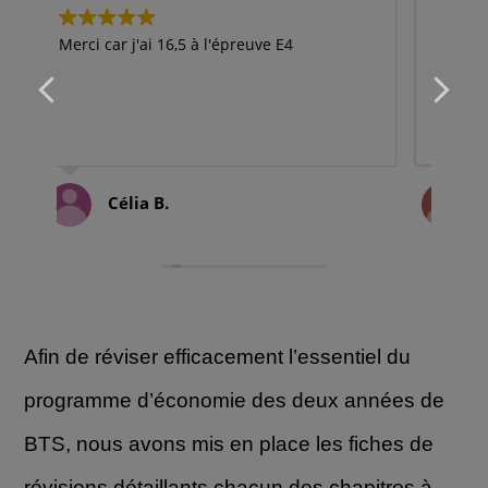
facile à comprendre. Ca m'a permis de
j'ap
gagner un temps précieux dans ma
soi
préparation. Merci
exa
Lucas T.
Afin de réviser efficacement l’essentiel du
programme d’économie
des deux années de
BTS, nous avons mis en place les fiches de
révisions détaillants chacun des chapitres à