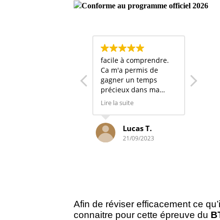
Conforme au programme officiel 2026
Merci car j'ai 16,5 à
facile à comprendre.
j'app
l'épreuve E4
Ca m'a permis de
page 
gagner un temps
Je su
précieux dans ma
mes 
préparation. Merci
ces f
Lire la suite
Lire la
Lucas T.
Célia B.
21/09/2023
15/03/2026
Afin de réviser efficacement ce q
connaitre pour cette épreuve du
B