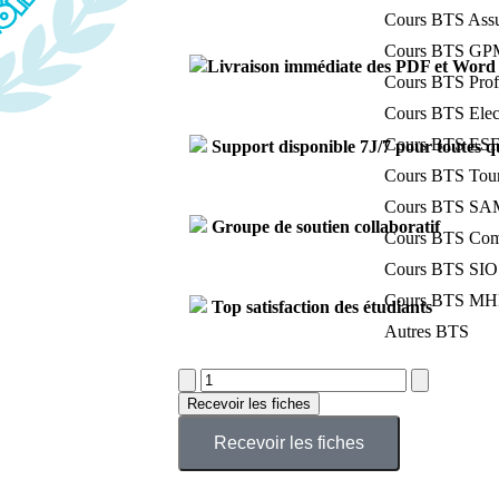
Cours BTS Ass
Cours BTS GPM
Livraison immédiate des PDF et Word
Cours BTS Prof
Cours BTS Elec
Cours BTS ESF –
Support disponible 7J/7 pour toutes q
Cours BTS Tou
Cours BTS SAM 
Groupe de soutien collaboratif
Cours BTS Com
Cours BTS SIO 
Cours BTS MHR 
Top satisfaction des étudiants
Autres BTS
Recevoir les fiches
Recevoir les fiches