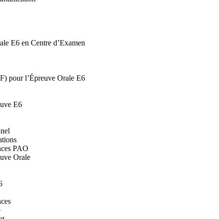
rale E6 en Centre d’Examen
F) pour l’Épreuve Orale E6
euve E6
nnel
ations
tences PAO
euve Orale
6
nces
e
et