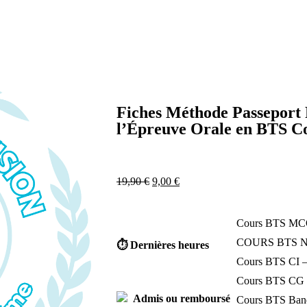
Fiches Méthode Passeport P
l’Épreuve Orale en BTS 
19,90
€
9,00
€
Cours BTS MCO
COURS BTS NDRC 
⏱ Dernières heures
Cours BTS CI –
Cours BTS CG
Admis ou remboursé
Cours BTS Banqu