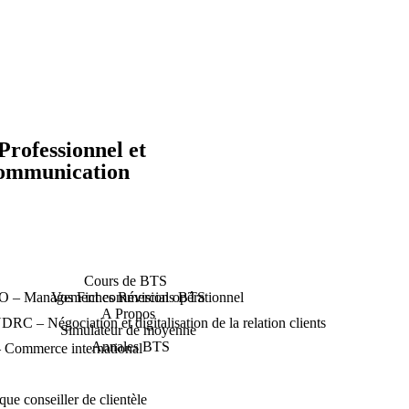
rofessionnel et
Communication
Cours de BTS
 – Management commercial opérationnel
Vos Fiches Révisions BTS
A Propos
– Négociation et digitalisation de la relation clients
Simulateur de moyenne
Annales BTS
 Commerce international
e conseiller de clientèle