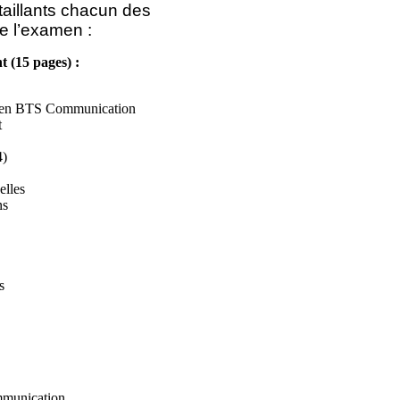
taillants chacun des
de l’examen :
 (15 pages) :
el en BTS Communication
t
4)
elles
ns
s
ommunication