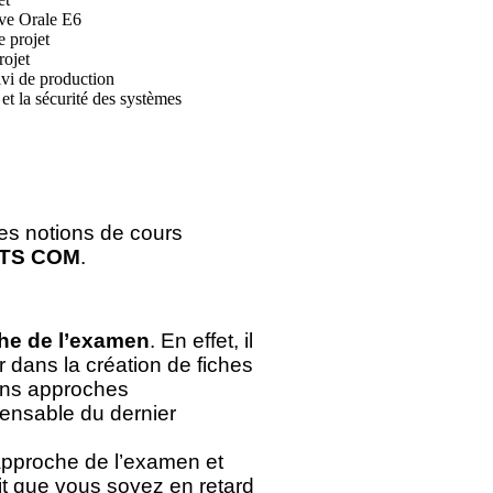
ve Orale E6
e projet
rojet
ivi de production
 et la sécurité des systèmes
es notions de cours
BTS
COM
.
he de l’examen
. En effet, il
er dans la création de fiches
ens approches
pensable du dernier
’approche de l’examen et
it que vous soyez en retard