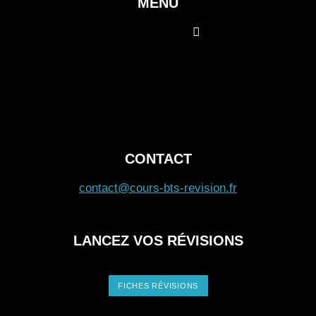
Communication en langue vivante
étrangère
E4 - Gérer la relation avec les clients
fournisseurs de la PME
E5 - Participer à la gestion des risqu
la PME, gérer le personnel et contribuer
GRH de la PME
E6 - Soutenir le fonctionnement et le
développement de la PME