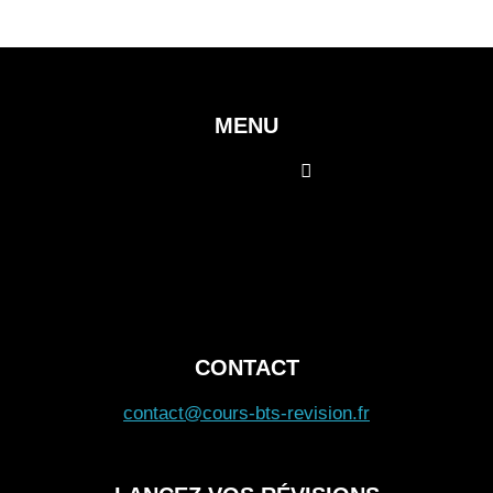
Economie
Management
Culture générale et expression
Communication en langue vivante
étrangère
Management, pilotage et entrepreneu
en hôtellerie restauration
Mercatique des services en hôtelleri
restauration
Conception et production de service
hôtellerie restauration dans l'option