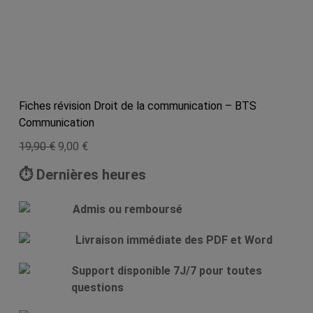
Fiches révision Droit de la communication – BTS
Communication
Le
Le
19,90
€
9,00
€
prix
prix
⏱ Dernières heures
initial
actuel
était :
est :
Admis ou remboursé
19,90 €.
9,00 €.
Livraison immédiate des PDF et Word
Support disponible 7J/7 pour toutes
questions